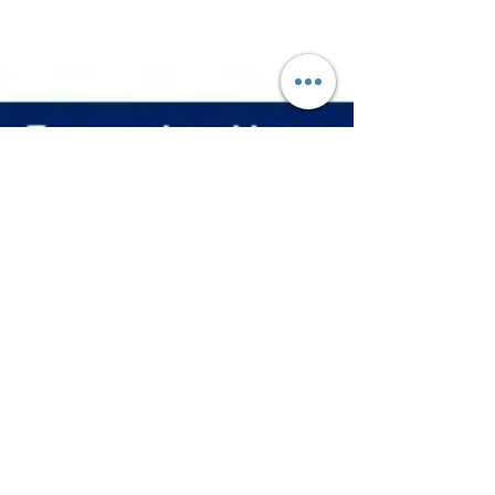
Apr 8
1 min read
SPICE&TASTE BOOZTER
FLAVOR
SPICE&TASTE BOOZTER FLAVOR เป็นวัตถุแต่ง
กลิ่นรสกลุ่ม BOOZTER FLAVOR SYSTEM ช่วยลด
ปริมาณการใช้เครื่องเทศ เนื้อสัตว์ น้ำตาล ผงชูรส