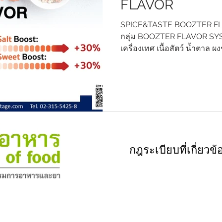
FLAVOR
SPICE&TASTE BOOZTER FLAV
กลุ่ม BOOZTER FLAVOR SY
เครื่องเทศ เนื้อสัตว์ น้ำตาล ผง
เครื่องเทศ เนื้อสัตว์ รสชาติ
เพิ่มกลิ่นรสเครื่องเทศ Boost m
Boost sweet เพิ่มกลิ่นโดยรวม
สนใจสินค้า ตัวอย่างทดลอง สอ
842-6149, 02-315-5425-8 Em
sales@scentcottage.com Li
http://nav.cx/jlvL1wl #Spic
กฎระเบียบที่เกี่ยวข