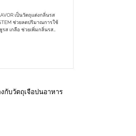
OR เป็นวัตถุแต่งกลิ่นรส
STEM ช่วยลดปริมาณการใช้
ชูรส เกลือ ช่วยเพิ่มกลิ่นรส
ในอาหารให้เข้มข้น Boost spice
eat เพิ่มกลิ่นรสเนื้อสัตว์
 Boost salt เพิ่มกลิ่นโดยรวม
บถามข้อมูลเพิ่มเติม 📞: 085-
ail:
ne: @421kfgsu
eTast
้องกับวัตถุเจือปนอาหาร